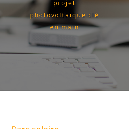
projet
photovoltaïque clé
en main