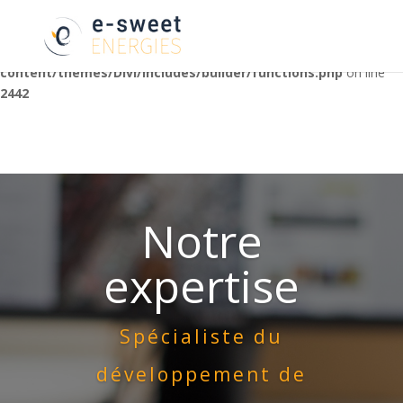
Warning
: Trying to access array offset on false in
/home/clients/9da80c17e1f73a3fa96e4a5369d1d74c/web/wp-
content/themes/Divi/includes/builder/functions.php
on line
2442
Notre
expertise
Spécialiste du
développement de